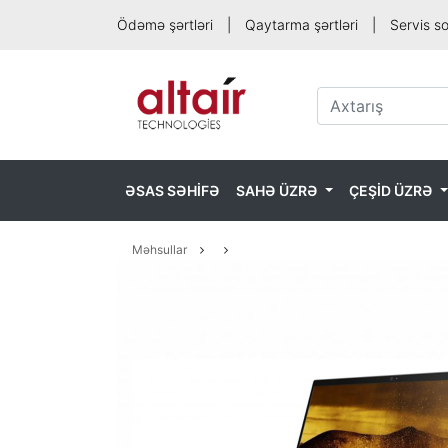
Ödəmə şərtləri
|
Qaytarma şərtləri
|
Servis s
ƏSAS SƏHİFƏ
SAHƏ ÜZRƏ
ÇEŞİD ÜZRƏ
Məhsullar