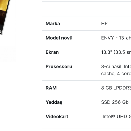
Marka
HP
Model növü
ENVY - 13-a
Ekran
13.3" (33.5 s
Prosessoru
8-ci nəsil, I
cache, 4 core
RAM
8 GB LPDDR
Yaddaş
SSD 256 Gb
Videokart
Intel® UHD 