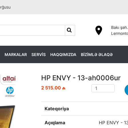
orğusu
Bakı şəh.
Lermonto
MARKALAR
SERVİS
HAQQIMIZDA
BİZİMLƏ ƏLAQƏ
HP ENVY - 13-ah0006ur
2 515.00 ₼
Kateqoriya
Açıqlama
HP ENVY - 1