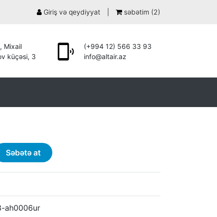
Giriş və qeydiyyat
|
səbətim (
2
)
, Mixail
(+994 12) 566 33 93
v küçəsi, 3
info@altair.az
Səbətə at
3-ah0006ur