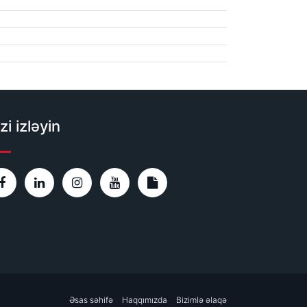
zi izləyin
Əsas səhifə
Haqqımızda
Bizimlə əlaqə