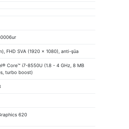
h0006ur
m), FHD SVA (1920 x 1080), anti-şüa
ntel® Core™ i7-8550U (1.8 - 4 GHz, 8 MB
s, turbo boost)
3
Graphics 620