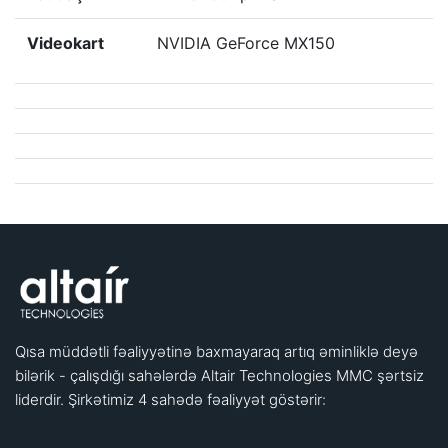
Videokart
NVIDIA GeForce MX150
Qısa müddətli fəaliyyətinə baxmayaraq artıq əminliklə deyə
bilərik - çalışdığı sahələrdə Altair Technologies MMC şərtsiz
liderdir. Şirkətimiz 4 sahədə fəaliyyət göstərir: