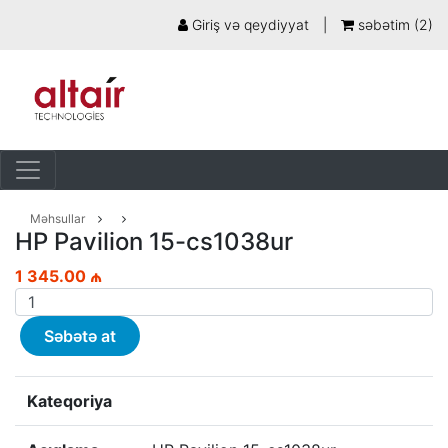
Giriş və qeydiyyat
|
səbətim (
2
)
Məhsullar
HP Pavilion 15-cs1038ur
1 345.00 ₼
Səbətə at
Kateqoriya