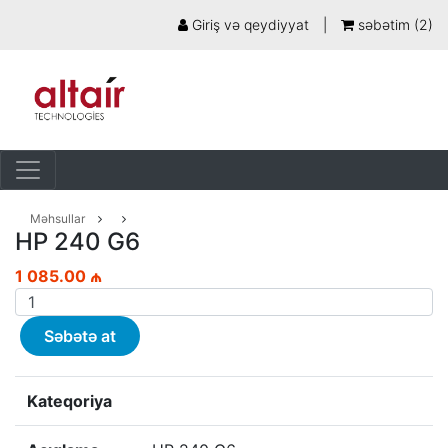
Giriş və qeydiyyat
|
səbətim (
2
)
Məhsullar
HP 240 G6
1 085.00 ₼
Səbətə at
Kateqoriya