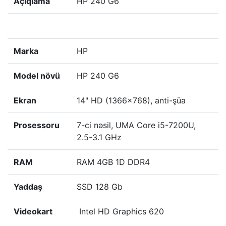
Açıqlama
HP 240 G6
Marka
HP
Model növü
HP 240 G6
Ekran
14" HD (1366x768), anti-şüa
Prosessoru
7-ci nəsil, UMA Core i5-7200U,
2.5-3.1 GHz
RAM
RAM 4GB 1D DDR4
Yaddaş
SSD 128 Gb
Videokart
Intel HD Graphics 620