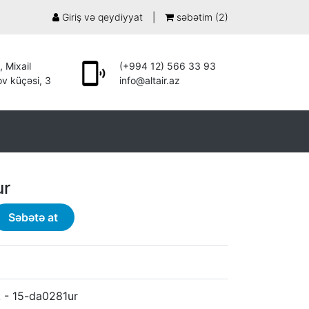
Giriş və qeydiyyat
|
səbətim (
2
)
, Mixail
(+994 12) 566 33 93
v küçəsi, 3
info@altair.az
ur
Səbətə at
 - 15-da0281ur