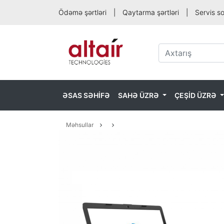
Ödəmə şərtləri
|
Qaytarma şərtləri
|
Servis s
ƏSAS SƏHİFƏ
SAHƏ ÜZRƏ
ÇEŞİD ÜZRƏ
Məhsullar