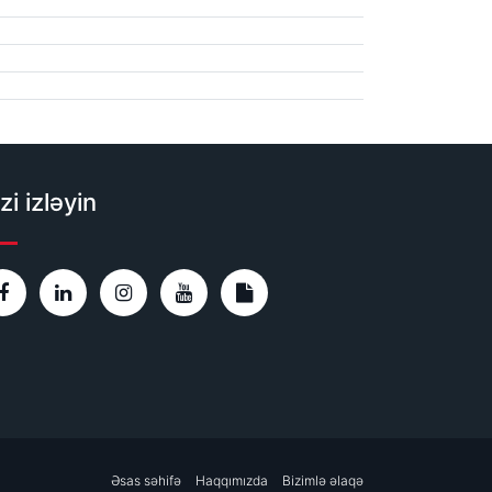
zi izləyin
Əsas səhifə
Haqqımızda
Bizimlə əlaqə