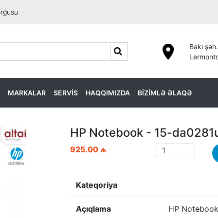
orğusu
Bakı şəh.
Lermonto
MARKALAR
SERVİS
HAQQIMIZDA
BİZİMLƏ ƏLAQƏ
HP Notebook - 15-da0281
925.00 ₼
Kateqoriya
Açıqlama
HP Notebook