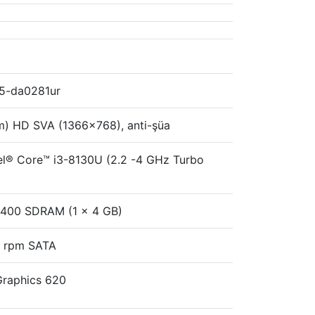
15-da0281ur
sm) HD SVA (1366x768), anti-şüa
ntel® Core™ i3-8130U (2.2 -4 GHz Turbo
400 SDRAM (1 x 4 GB)
 rpm SATA
Graphics 620