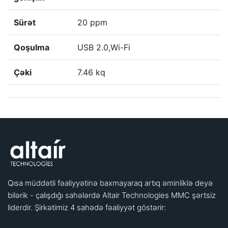
Sürət
20 ppm
Qoşulma
USB 2.0,Wi-Fi
Çəki
7.46 kq
Qısa müddətli fəaliyyətinə baxmayaraq artıq əminliklə deyə
bilərik - çalışdığı sahələrdə Altair Technologies MMC şərtsiz
liderdir. Şirkətimiz 4 sahədə fəaliyyət göstərir: