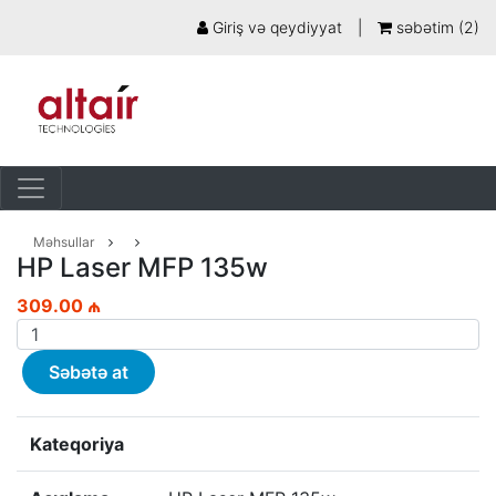
Giriş və qeydiyyat
|
səbətim (
2
)
Məhsullar
HP Laser MFP 135w
309.00 ₼
Səbətə at
Kateqoriya