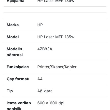
Açıqlama
HP Laser MFP 135w
Marka
HP
Model
HP Laser MFP 135w
Modelin
4ZB83A
nömrəsi
Funksiyaları
Printer/Skaner/Kopier
Çap formatı
A4
Tip
Ağ-qara
İcazə verilən
600 x 600 dpi
genişlik