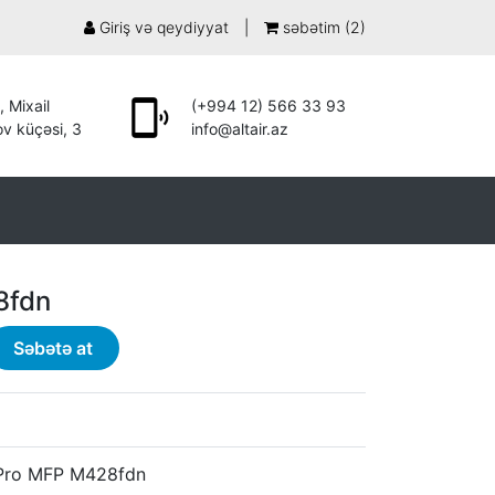
Giriş və qeydiyyat
|
səbətim (
2
)
, Mixail
(+994 12) 566 33 93
v küçəsi, 3
info@altair.az
8fdn
Səbətə at
 Pro MFP M428fdn