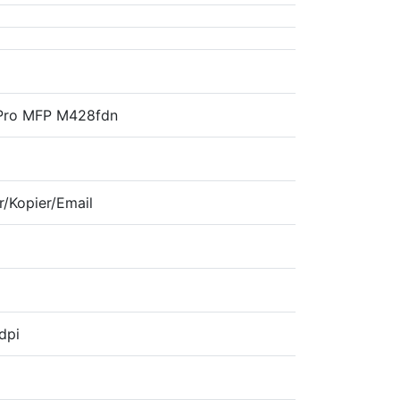
 Pro MFP M428fdn
r/Kopier/Email
dpi