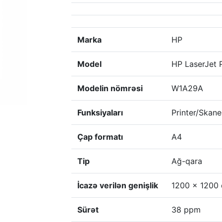
Marka
HP
Model
HP LaserJet
Modelin nömrəsi
W1A29A
Funksiyaları
Printer/Skane
Çap formatı
A4
Tip
Ağ-qara
İcazə verilən genişlik
1200 x 1200 
Sürət
38 ppm