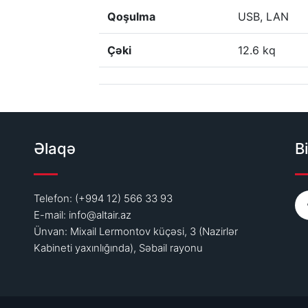
Qoşulma
USB, LAN
Çəki
12.6 kq
Əlaqə
Bi
Telefon: (+994 12) 566 33 93
E-mail:
info@altair.az
Ünvan: Mixail Lermontov küçəsi, 3 (Nazirlər
Kabineti yaxınlığında), Səbail rayonu