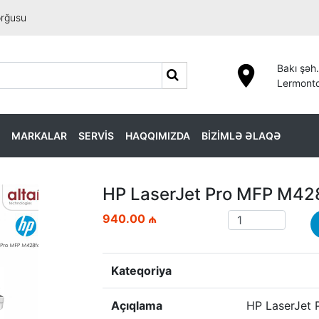
orğusu
Bakı şəh.
Lermonto
MARKALAR
SERVİS
HAQQIMIZDA
BİZİMLƏ ƏLAQƏ
HP LaserJet Pro MFP M42
940.00 ₼
Kateqoriya
Açıqlama
HP LaserJet