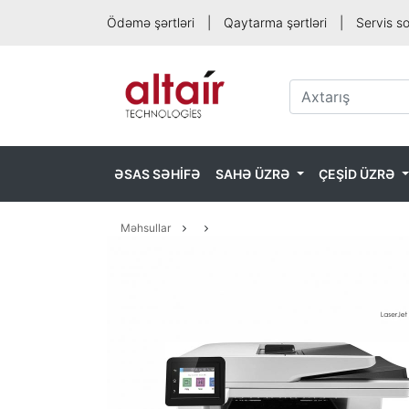
Ödəmə şərtləri
|
Qaytarma şərtləri
|
Servis s
ƏSAS SƏHİFƏ
SAHƏ ÜZRƏ
ÇEŞİD ÜZRƏ
Məhsullar