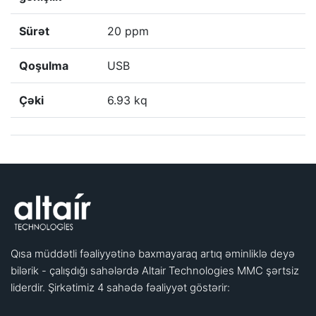
Sürət
20 ppm
Qoşulma
USB
Çəki
6.93 kq
Qısa müddətli fəaliyyətinə baxmayaraq artıq əminliklə deyə
bilərik - çalışdığı sahələrdə Altair Technologies MMC şərtsiz
liderdir. Şirkətimiz 4 sahədə fəaliyyət göstərir: