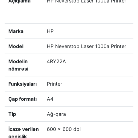
Açıqlama
HP Neverstop Laser 1000a Printer
Marka
HP
Model
HP Neverstop Laser 1000a Printer
Modelin
4RY22A
nömrəsi
Funksiyaları
Printer
Çap formatı
A4
Tip
Ağ-qara
İcazə verilən
600 x 600 dpi
genişlik