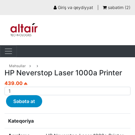
Giriş və qeydiyyat
|
səbətim (
2
)
Məhsullar
HP Neverstop Laser 1000a Printer
439.00 ₼
Səbətə at
Kateqoriya