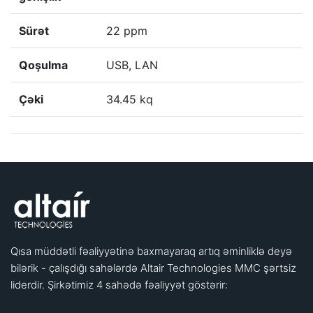
Sürət
22 ppm
Qoşulma
USB, LAN
Çəki
34.45 kq
Qısa müddətli fəaliyyətinə baxmayaraq artıq əminliklə deyə
bilərik - çalışdığı sahələrdə Altair Technologies MMC şərtsiz
liderdir. Şirkətimiz 4 sahədə fəaliyyət göstərir: