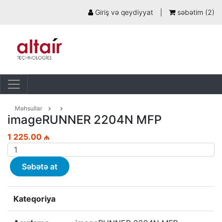
Giriş və qeydiyyat
|
səbətim (
2
)
Məhsullar
imageRUNNER 2204N MFP
1 225.00 ₼
Səbətə at
Kateqoriya