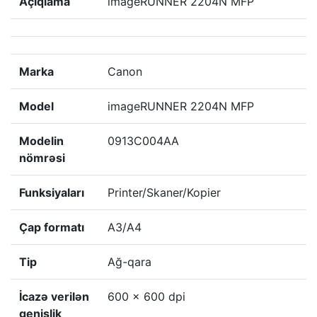
Açıqlama
imageRUNNER 2204N MFP
Marka
Canon
Model
imageRUNNER 2204N MFP
Modelin
0913C004AA
nömrəsi
Funksiyaları
Printer/Skaner/Kopier
Çap formatı
A3/A4
Tip
Ağ-qara
İcazə verilən
600 x 600 dpi
genişlik