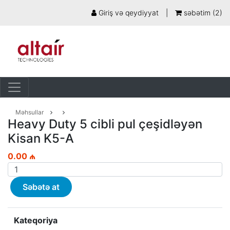
Giriş və qeydiyyat
|
səbətim (
2
)
Məhsullar
Heavy Duty 5 cibli pul çeşidləyən
Kisan K5-A
0.00 ₼
Səbətə at
Kateqoriya