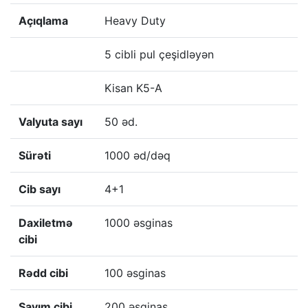
Açıqlama
Heavy Duty
5 cibli pul çeşidləyən
Kisan K5-A
Valyuta sayı
50 əd.
Sürəti
1000 əd/dəq
Cib sayı
4+1
Daxiletmə
1000 əsginas
cibi
Rədd cibi
100 əsginas
Sayım cibi
200 əsginas