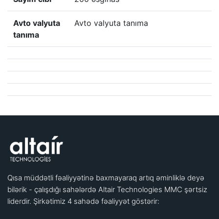
Avto valyuta
Avto valyuta tanıma
tanıma
Qısa müddətli fəaliyyətinə baxmayaraq artıq əminliklə deyə
bilərik - çalışdığı sahələrdə Altair Technologies MMC şərtsiz
liderdir. Şirkətimiz 4 sahədə fəaliyyət göstərir: